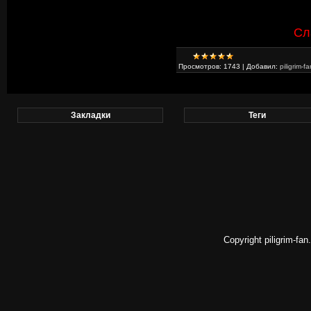
Сл
Просмотров:
1743
|
Добавил:
piligrim-fa
Закладки
Теги
Copyright piligrim-fa