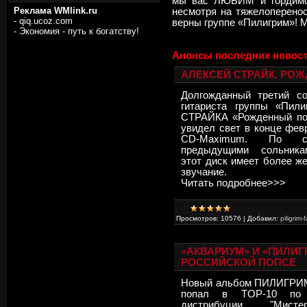
мы вас ЛЮБИМ и гордимс
Реклама WMlink.ru
несмотря на тяжелоперено
-
qiq.ucoz.com
верны группе «Пилигрим»! М
-
Экономия - путь к богатству!
Анонсы последних новост
АЛЕКСЕЙ СТРАЙК. РО
Долгожданный третий с
гитариста группы «Пили
СТРАЙКА «Рожденный под
увидел свет в конце фев
CD-Maximum. По с
предыдущими сольника
этот диск имеет более же
звучание.
Читать подробнее>>>
Просмотров:
10576
|
Добавил:
piligrim-
«АКВАРИУМ» И «ПИЛИ
РОССИЙСКОЙ ПОПСЕ
Новый альбом ПИЛИГРИМ
попал в TOP-10 по
дистрибуции "Мисте