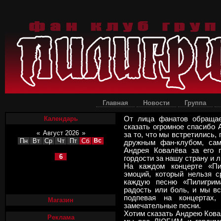
Главная
Новости
Группа
Календарь
От лица фанатов обращае
сказать огромное спасибо
«
Август 2026
»
за то, что мы встретились,
Пн
Вт
Ср
Чт
Пт
Сб
Вс
дружным фан-клубом, са
1
2
Андрея Ковалёва за его 
3
4
5
6
7
8
9
гордости за нашу страну и 
10
11
12
13
14
15
16
На каждом концерте «Пи
17
18
19
20
21
22
23
эмоций, который нельзя с
24
25
26
27
28
29
30
каждую песню «Пилигрим
31
радость или боль, и мы вс
подпевая на концертах
Магазин
замечательные песни.
Хотим сказать Андрею Ковал
Реклама