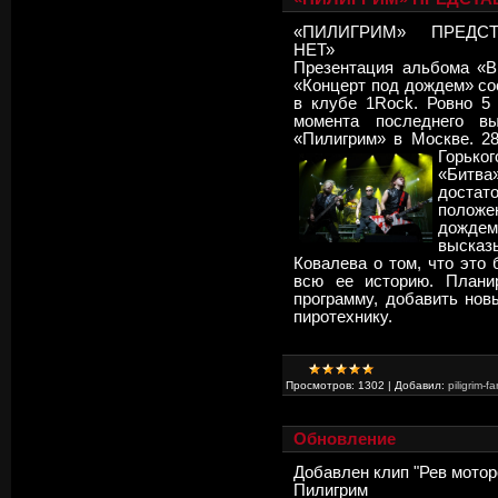
«ПИЛИГРИМ» ПРЕДС
НЕТ»
Презентация альбома «
«Концерт под дождем» со
в клубе 1Rock. Ровно 5
момента последнего вы
«Пилигрим» в Москве. 2
Горьк
«Битва
достат
полож
дождем
выска
Ковалева о том, что это
всю ее историю. Планир
программу, добавить но
пиротехнику.
Просмотров:
1302
|
Добавил:
piligrim-fa
Обновление
Добавлен клип
"Рев мотор
Пилигрим